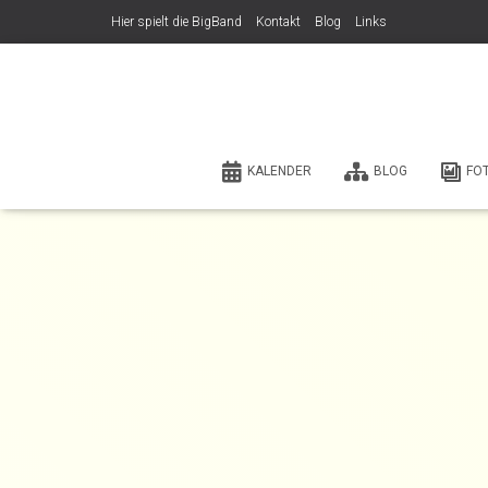
Hier spielt die BigBand
Kontakt
Blog
Links
KALENDER
BLOG
FO