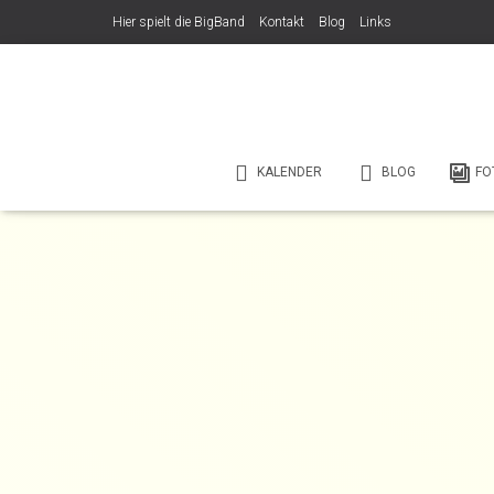
Hier spielt die BigBand
Kontakt
Blog
Links
KALENDER
BLOG
FO