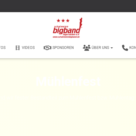
TOS
VIDEOS
SPONSOREN
ÜBER UNS
KO
Mühlenfest
nd wir fester Bestandteil zum Mühlenfest bzw. Mühlentag 