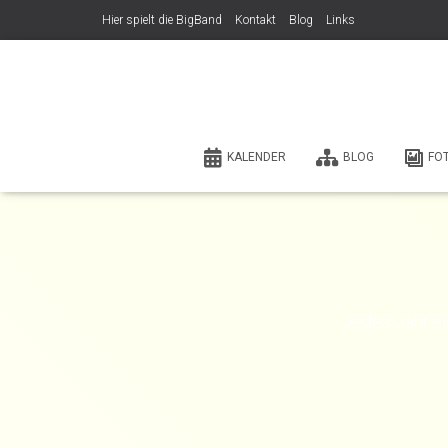
Hier spielt die BigBand
Kontakt
Blog
Links
KALENDER
BLOG
FO
Jedes Jahr si