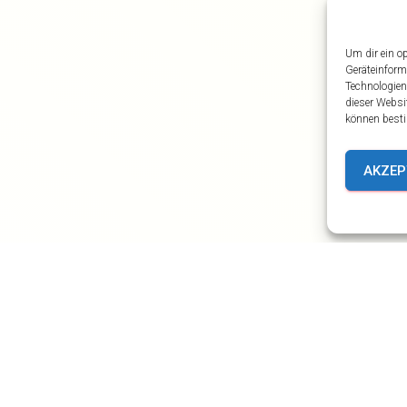
Um dir ein o
Geräteinform
Technologien
dieser Websi
können besti
AKZEP
TRÄGE
KONZERTE UND AUFTRITTE
MÜHLENFEST