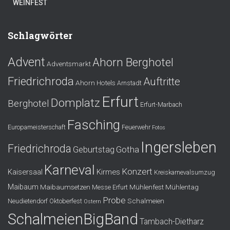
WEINFEST
Schlagwörter
Advent
Ahorn Berghotel
Adventsmarkt
Friedrichroda
Auftritte
Ahorn Hotels
Arnstadt
Erfurt
Domplatz
Berghotel
Erfurt-Marbach
Fasching
Europameisterschaft
Feuerwehr
Fotos
Ingersleben
Friedrichroda
Gotha
Geburtstag
Karneval
Konzert
Kaisersaal
Kirmes
Kreiskarnevalsumzug
Maibaum
Maibaumsetzen
Mühlenfest
Mühlentag
Messe Erfurt
Probe
Schalmeien
Neudietendorf
Oktoberfest
Ostern
SchalmeienBigBand
Tambach-Dietharz