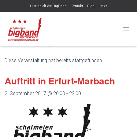
Hier spielt die BigBand
Kontakt
Blog
Links
Veröffentlicht von
am
6. August 2026
NAVIG
« Alle Veranstaltungen
Diese Veranstaltung hat bereits stattgefunden.
Auftritt in Erfurt-Marbach
2. September 2017 @ 20:00
-
22:00