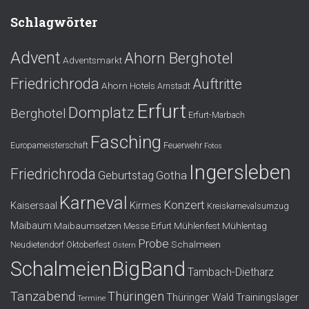
Schlagwörter
Advent
Ahorn Berghotel
Adventsmarkt
Friedrichroda
Auftritte
Ahorn Hotels
Arnstadt
Erfurt
Domplatz
Berghotel
Erfurt-Marbach
Fasching
Europameisterschaft
Feuerwehr
Fotos
Ingersleben
Friedrichroda
Gotha
Geburtstag
Karneval
Konzert
Kaisersaal
Kirmes
Kreiskarnevalsumzug
Maibaum
Maibaumsetzen
Mühlenfest
Mühlentag
Messe Erfurt
Probe
Schalmeien
Neudietendorf
Oktoberfest
Ostern
SchalmeienBigBand
Tambach-Dietharz
Tanzabend
Thüringen
Thüringer Wald
Trainingslager
Termine