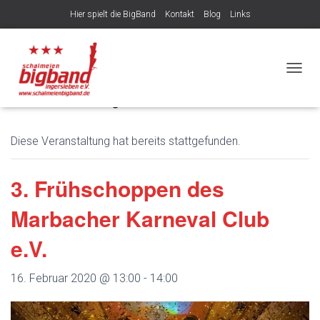
Hier spielt die BigBand
Kontakt
Blog
Links
Veröffentlicht von
am
8. August 2026
NAVIG
« Alle Veranstaltungen
Diese Veranstaltung hat bereits stattgefunden.
3. Frühschoppen des
Marbacher Karneval Club
e.V.
16. Februar 2020 @ 13:00
-
14:00