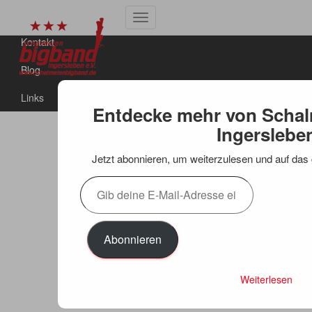
Hier spielt die BigBand
Navigation
Kontakt
umschalten
Blog
Links
Entdecke mehr von Scha
Ingerslebe
Jetzt abonnieren, um weiterzulesen und auf das
Gib
deine
E-
Mail-
Adresse
Abonnieren
ein ...
Weiterlesen