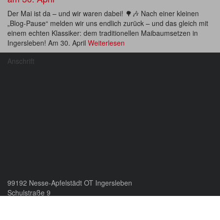
Der Mai ist da – und wir waren dabei! 🌳🎶 Nach einer kleinen
„Blog-Pause“ melden wir uns endlich zurück – und das gleich mit
einem echten Klassiker: dem traditionellen Maibaumsetzen in
Ingersleben! Am 30. April
Weiterlesen
Anschrift
99192 Nesse-Apfelstädt OT Ingersleben
Schulstraße 9
+49 173-8807958
info@schalmeienbigband.de