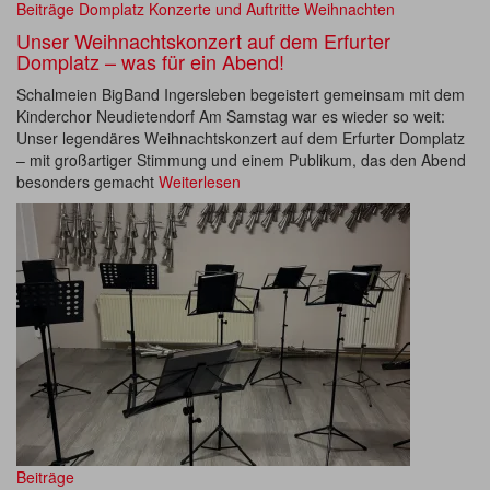
Beiträge
Domplatz
Konzerte und Auftritte
Weihnachten
Unser Weihnachtskonzert auf dem Erfurter
Domplatz – was für ein Abend!
Schalmeien BigBand Ingersleben begeistert gemeinsam mit dem
Kinderchor Neudietendorf Am Samstag war es wieder so weit:
Unser legendäres Weihnachtskonzert auf dem Erfurter Domplatz
– mit großartiger Stimmung und einem Publikum, das den Abend
besonders gemacht
Weiterlesen
Beiträge