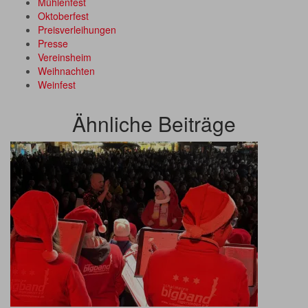
Mühlenfest
Oktoberfest
Preisverleihungen
Presse
Vereinsheim
Weihnachten
Weinfest
Ähnliche Beiträge