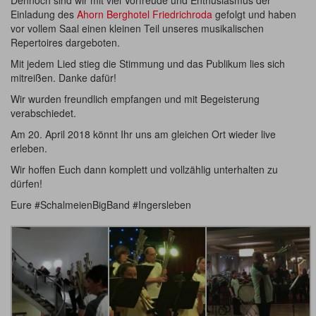
Dennoch sind wir mit viel Vorfreude und Enthusiasmus der
Einladung des
Ahorn Berghotel Friedrichroda
gefolgt und haben
vor vollem Saal einen kleinen Teil unseres musikalischen
Repertoires dargeboten.
Mit jedem Lied stieg die Stimmung und das Publikum lies sich
mitreißen. Danke dafür!
Wir wurden freundlich empfangen und mit Begeisterung
verabschiedet.
Am 20. April 2018 könnt Ihr uns am gleichen Ort wieder live
erleben.
Wir hoffen Euch dann komplett und vollzählig unterhalten zu
dürfen!
Eure #SchalmeienBigBand #Ingersleben