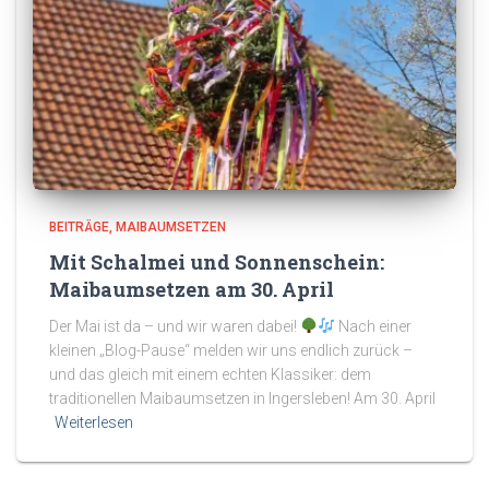
BEITRÄGE
MAIBAUMSETZEN
Mit Schalmei und Sonnenschein:
Maibaumsetzen am 30. April
Der Mai ist da – und wir waren dabei!
Nach einer
kleinen „Blog-Pause“ melden wir uns endlich zurück –
und das gleich mit einem echten Klassiker: dem
traditionellen Maibaumsetzen in Ingersleben! Am 30. April
Weiterlesen