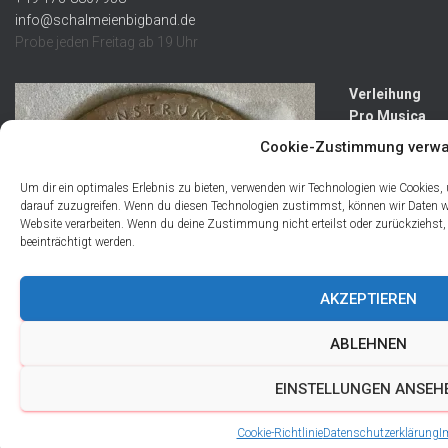
info@schalmeienbigband.de
Probe jeden Freitag ab 19 Uhr
Verleihung
Pro Musica
Plakette
Cookie-Zustimmung verwa
Kategori
Um dir ein optimales Erlebnis zu bieten, verwenden wir Technologien wie Cookies
darauf zuzugreifen. Wenn du diesen Technologien zustimmst, können wir Daten wie
en
Website verarbeiten. Wenn du deine Zustimmung nicht erteilst oder zurückziehs
beeinträchtigt werden.
AKZEPTIEREN
ABLEHNEN
EINSTELLUNGEN ANSEH
PRO Musica Plakette
Cookie-Richtlinie
Datenschutzerklärung
I