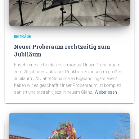
BEITRÄGE
Neuer Proberaum rechtzeitig zum
Jubiläum
Frisch renoviert in den Feiermodus: Unser Probenraum
zum 25-jährigen Jubiläum Pünktlich zu unserem großen
Jubiläum „25 Jahre Schalmeien BigBand Ingersleben“
haben wir es geschafft: Unser Probenraum ist komplett
saniert und erstrahlt jetzt in neuem Glanz.
Weiterlesen