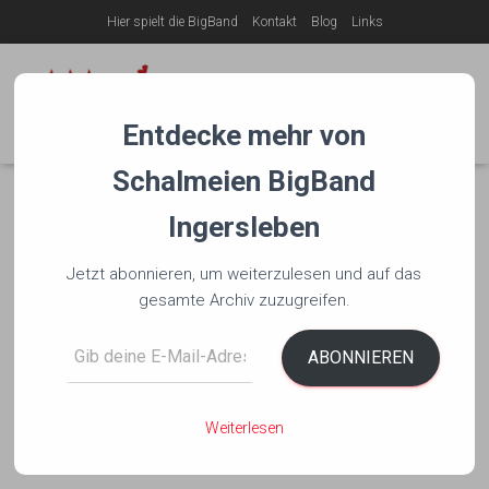
Hier spielt die BigBand
Kontakt
Blog
Links
NAVIG
Entdecke mehr von
Schalmeien BigBand
Ingersleben
Jetzt abonnieren, um weiterzulesen und auf das
gesamte Archiv zuzugreifen.
Gib deine E-Mail-Adresse ein ...
ABONNIEREN
Weiterlesen