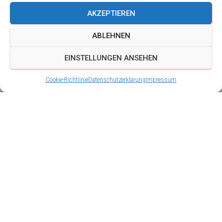
AKZEPTIEREN
ABLEHNEN
EINSTELLUNGEN ANSEHEN
Cookie-Richtlinie
Datenschutzerklärung
Impressum
Geburtstagsständchen
Veröffentlicht von
Schalmeien BigBand Ingersleben
am
26.
Januar 2020
Gründungsmitglied feiert 96. Geburtstag
In den 50er Jahren gründete der Mann von Gerda Leinhos