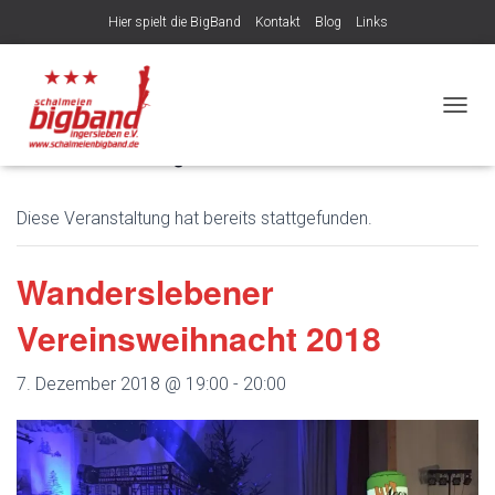
Hier spielt die BigBand
Kontakt
Blog
Links
Veröffentlicht von
am
6. August 2026
NAVIG
« Alle Veranstaltungen
Diese Veranstaltung hat bereits stattgefunden.
Wanderslebener
Vereinsweihnacht 2018
7. Dezember 2018 @ 19:00
-
20:00