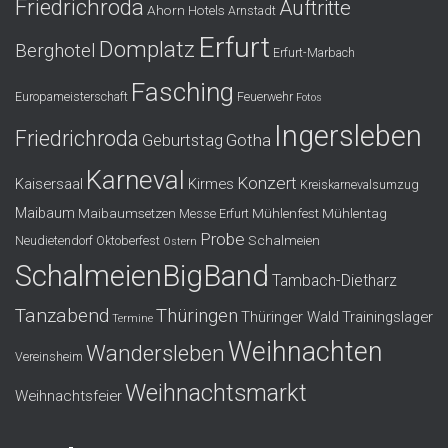
Friedrichroda
Auftritte
Ahorn Hotels
Arnstadt
Erfurt
Domplatz
Berghotel
Erfurt-Marbach
Fasching
Europameisterschaft
Feuerwehr
Fotos
Ingersleben
Friedrichroda
Gotha
Geburtstag
Karneval
Konzert
Kaisersaal
Kirmes
Kreiskarnevalsumzug
Maibaum
Maibaumsetzen
Mühlenfest
Mühlentag
Messe Erfurt
Probe
Schalmeien
Neudietendorf
Oktoberfest
Ostern
SchalmeienBigBand
Tambach-Dietharz
Tanzabend
Thüringen
Thüringer Wald
Trainingslager
Termine
Weihnachten
Wandersleben
Vereinsheim
Weihnachtsmarkt
Weihnachtsfeier