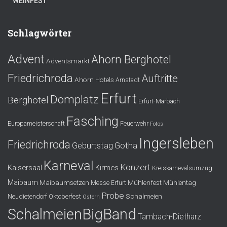
WEINFEST
Schlagwörter
Advent
Ahorn Berghotel
Adventsmarkt
Friedrichroda
Auftritte
Ahorn Hotels
Arnstadt
Erfurt
Domplatz
Berghotel
Erfurt-Marbach
Fasching
Europameisterschaft
Feuerwehr
Fotos
Ingersleben
Friedrichroda
Gotha
Geburtstag
Karneval
Konzert
Kaisersaal
Kirmes
Kreiskarnevalsumzug
Maibaum
Maibaumsetzen
Mühlenfest
Mühlentag
Messe Erfurt
Probe
Schalmeien
Neudietendorf
Oktoberfest
Ostern
SchalmeienBigBand
Tambach-Dietharz