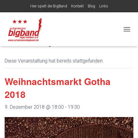
Hier spielt die BigBand
Kontakt
Blog
Links
Veröffentlicht von
am
6. August 2026
NAVIG
« Alle Veranstaltungen
Diese Veranstaltung hat bereits stattgefunden.
Weihnachtsmarkt Gotha
2018
9. Dezember 2018 @ 18:00
-
19:30