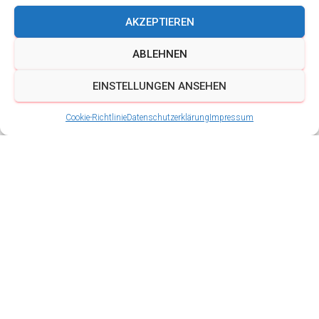
AKZEPTIEREN
ABLEHNEN
EINSTELLUNGEN ANSEHEN
Cookie-Richtlinie
Datenschutzerklärung
Impressum
Auftritt zur Christmas
Club Party in
Wandersleben
Veröffentlicht von
Schalmeien BigBand Ingersleben
am
4.
Dezember 2016