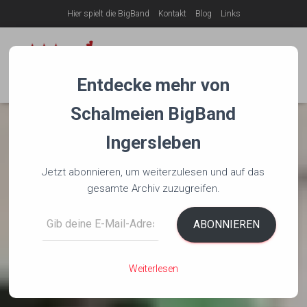
Hier spielt die BigBand
Kontakt
Blog
Links
NAVIG
Entdecke mehr von
Schalmeien BigBand
Ingersleben
Jetzt abonnieren, um weiterzulesen und auf das
gesamte Archiv zuzugreifen.
Gib deine E-Mail-Adresse ein ...
ABONNIEREN
Weiterlesen