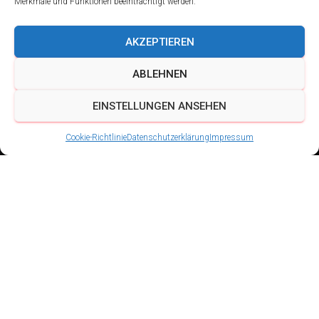
Merkmale und Funktionen beeinträchtigt werden.
AKZEPTIEREN
ABLEHNEN
EINSTELLUNGEN ANSEHEN
Cookie-Richtlinie
Datenschutzerklärung
Impressum
Wiesn-
Gaudi in Thüringen
Veröffentlicht von
Schalmeien BigBand Ingersleben
am
23.
September 2023