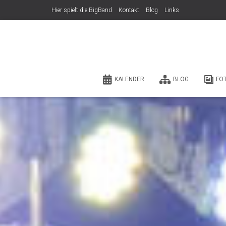
Hier spielt die BigBand
Kontakt
Blog
Links
KALENDER
BLOG
FO