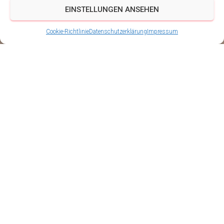
EINSTELLUNGEN ANSEHEN
Cookie-Richtlinie
Datenschutzerklärung
Impressum
Thüringer Allgemeine
berichtet über die
SchalmeienBigBand
Ingersleben
Veröffentlicht von
Schalmeien BigBand Ingersleben
am
10.
Juni 2017
Heute berichtet die Thüringer Allgemeien Zeitung über
unsere Teilnahme an der EM in Rastede.