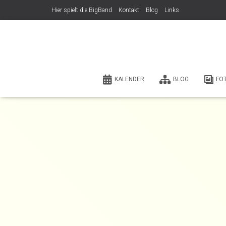
Hier spielt die BigBand
Kontakt
Blog
Links
KALENDER
BLOG
FO