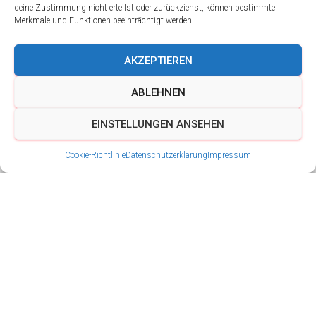
deine Zustimmung nicht erteilst oder zurückziehst, können bestimmte
Merkmale und Funktionen beeinträchtigt werden.
AKZEPTIEREN
ABLEHNEN
EINSTELLUNGEN ANSEHEN
Cookie-Richtlinie
Datenschutzerklärung
Impressum
Unser Fanshop
Veröffentlicht von
Schalmeien BigBand Ingersleben
am
19.
April 2024
Ein Neuer Schritt für die Schalmeien BigBand aus