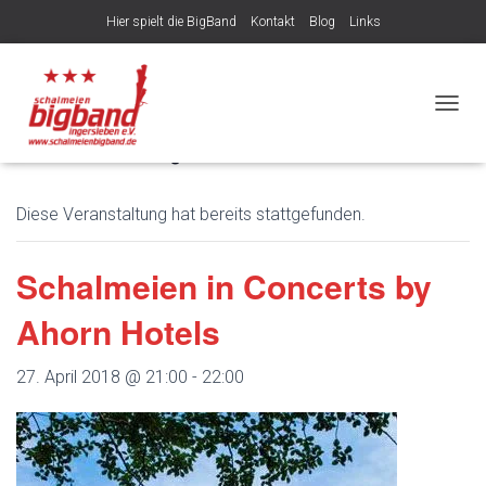
Hier spielt die BigBand
Kontakt
Blog
Links
Veröffentlicht von
am
7. August 2026
NAVIG
« Alle Veranstaltungen
Diese Veranstaltung hat bereits stattgefunden.
Schalmeien in Concerts by
Ahorn Hotels
27. April 2018 @ 21:00
-
22:00