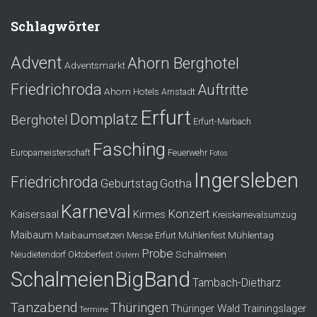
Schlagwörter
Advent
Ahorn Berghotel
Adventsmarkt
Friedrichroda
Auftritte
Ahorn Hotels
Arnstadt
Erfurt
Domplatz
Berghotel
Erfurt-Marbach
Fasching
Europameisterschaft
Feuerwehr
Fotos
Ingersleben
Friedrichroda
Gotha
Geburtstag
Karneval
Konzert
Kaisersaal
Kirmes
Kreiskarnevalsumzug
Maibaum
Maibaumsetzen
Mühlenfest
Mühlentag
Messe Erfurt
Probe
Schalmeien
Neudietendorf
Oktoberfest
Ostern
SchalmeienBigBand
Tambach-Dietharz
Tanzabend
Thüringen
Thüringer Wald
Trainingslager
Termine