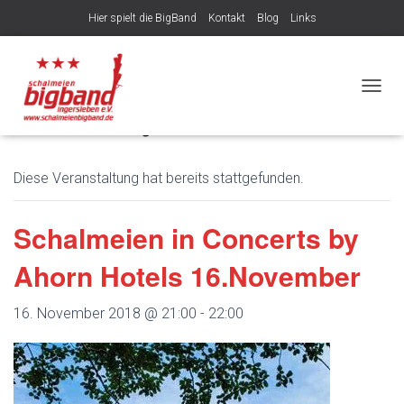
Hier spielt die BigBand
Kontakt
Blog
Links
Veröffentlicht von
am
9. August 2026
NAVIG
« Alle Veranstaltungen
Diese Veranstaltung hat bereits stattgefunden.
Schalmeien in Concerts by
Ahorn Hotels 16.November
16. November 2018 @ 21:00
-
22:00