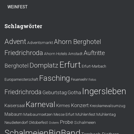
WEINFEST
Schlagwörter
Advent
Ahorn Berghotel
Adventsmarkt
Friedrichroda
Auftritte
Ahorn Hotels
Arnstadt
Erfurt
Domplatz
Berghotel
Erfurt-Marbach
Fasching
Europameisterschaft
Feuerwehr
Fotos
Ingersleben
Friedrichroda
Gotha
Geburtstag
Karneval
Konzert
Kaisersaal
Kirmes
Kreiskarnevalsumzug
Maibaum
Maibaumsetzen
Mühlenfest
Mühlentag
Messe Erfurt
Probe
Schalmeien
Neudietendorf
Oktoberfest
Ostern
SchalmeienBigBand