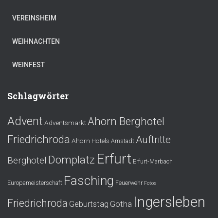
VEREINSHEIM
WEIHNACHTEN
WEINFEST
Schlagwörter
Advent
Ahorn Berghotel
Adventsmarkt
Friedrichroda
Auftritte
Ahorn Hotels
Arnstadt
Erfurt
Domplatz
Berghotel
Erfurt-Marbach
Fasching
Europameisterschaft
Feuerwehr
Fotos
Ingersleben
Friedrichroda
Gotha
Geburtstag