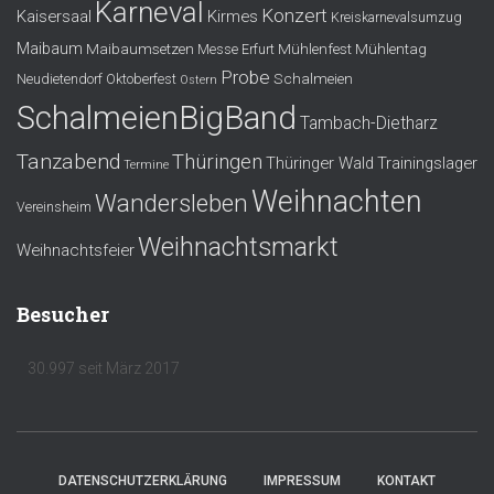
Karneval
Konzert
Kaisersaal
Kirmes
Kreiskarnevalsumzug
Maibaum
Maibaumsetzen
Mühlenfest
Mühlentag
Messe Erfurt
Probe
Schalmeien
Neudietendorf
Oktoberfest
Ostern
SchalmeienBigBand
Tambach-Dietharz
Tanzabend
Thüringen
Thüringer Wald
Trainingslager
Termine
Weihnachten
Wandersleben
Vereinsheim
Weihnachtsmarkt
Weihnachtsfeier
Besucher
30.997 seit März 2017
DATENSCHUTZERKLÄRUNG
IMPRESSUM
KONTAKT