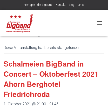
Hier spielt die BigBand
Kontakt
Blog
Links
Veröffentlicht von
am
8. August 2026
NAVIG
« Alle Veranstaltungen
Diese Veranstaltung hat bereits stattgefunden.
Schalmeien BigBand in
Concert – Oktoberfest 2021
Ahorn Berghotel
Friedrichroda
1. Oktober 2021 @ 21:00
-
21:45