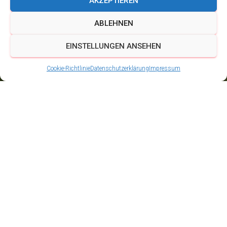
AKZEPTIEREN
ABLEHNEN
EINSTELLUNGEN ANSEHEN
Cookie-Richtlinie
Datenschutzerklärung
Impressum
Deutscher Meister 2016
Veröffentlicht von
Schalmeien BigBand Ingersleben
am
2.
November 2016
SchalmeienBigBand Ingersleben e.V. wird
Deutscher Meister 2016.
Die SchalmeienBigBand aus Ingersleben im Landkreis