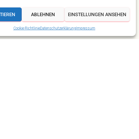
TIEREN
ABLEHNEN
EINSTELLUNGEN ANSEHEN
Cookie-Richtlinie
Datenschutzerklärung
Impressum
Ahorn Berghotel
Beiträge
Domplatz
In eigener Sache
Karneval und Fasching
Kirmes