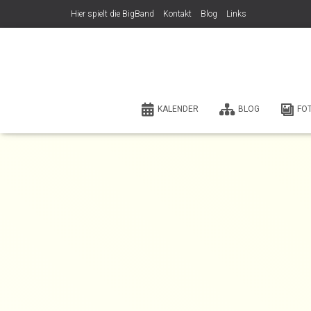
Hier spielt die BigBand
Kontakt
Blog
Links
KALENDER
BLOG
FO