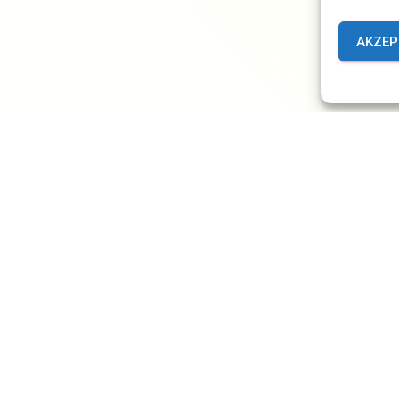
AKZEP
TRÄGE
KONZERTE UND AUFTRITTE
eburtstagsparty in Töttelstädt
er wieder gerne spielen wir auch auf privaten Familienfeiern.
smal haben wir zu einem 60. Geburtstag einen Fan von uns
rrascht und ein Geburtstagsständchen gegeben. Der Saal hat
rend unseres Konzerts regelrecht gekocht, aber dank der lieben
tgeberin konnten wir uns danach am leckeren Buffet stärken!