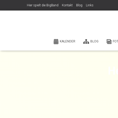
Hier spielt die BigBand
Kontakt
Blog
Links
KALENDER
BLOG
FO
H