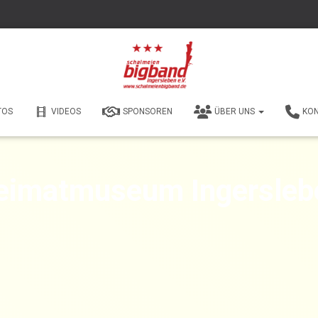
TOS
VIDEOS
SPONSOREN
ÜBER UNS
KO
eimatmuseum Ingersleb