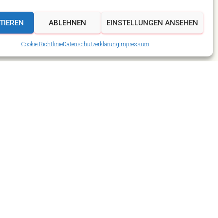
TIEREN
ABLEHNEN
EINSTELLUNGEN ANSEHEN
Cookie-Richtlinie
Datenschutzerklärung
Impressum
Ahorn Berghotel
Beiträge
Domplatz
In eigener Sache
Karneval und Fasching
Kirmes