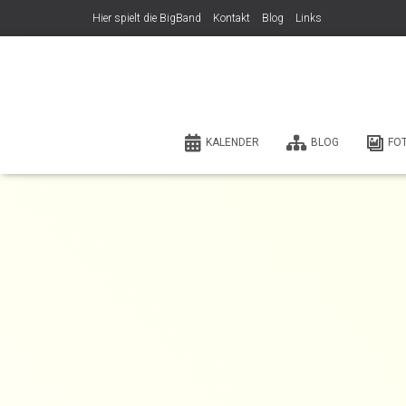
Hier spielt die BigBand
Kontakt
Blog
Links
KALENDER
BLOG
FO