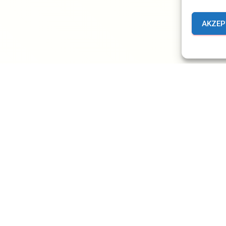
AKZEP
TRÄGE
IN EIGENER SACHE
PREISVERLEIHUNGEN
estakt zur Verleihung der Pro
usica-Plakette
Dienstag den 9.Oktober 2018 wurde der Schalmeien BigBand
 Ingersleben die Pro Music-Plakette 2018 bei einem Festakt im
gress Center der Messe Erfurt feierlich überreicht. Die Festrede