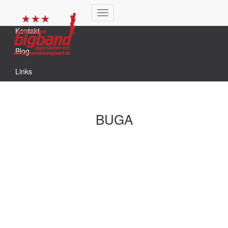
Hier spielt die BigBand
Navigation
Kontakt
umschalten
Blog
Links
BUGA