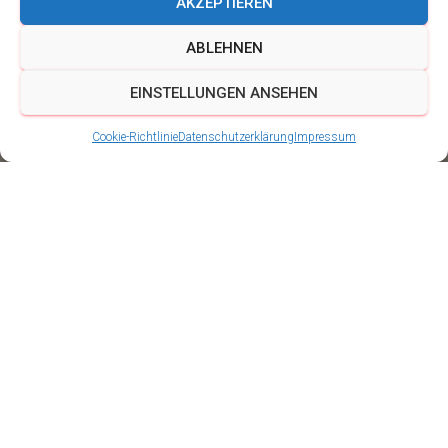
AKZEPTIEREN
ABLEHNEN
EINSTELLUNGEN ANSEHEN
Cookie-Richtlinie
Datenschutzerklärung
Impressum
Straßenkarneval in
Arnstadt 2018
Veröffentlicht von
Schalmeien BigBand Ingersleben
am
10.
Februar 2018
Das Highlight der „Tollen Tage“ in #Arnstadt ist der
#Straßenkarneval. Gefeiert wurde mit tollen Kostümen,