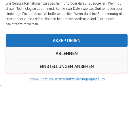
um Geräteinformationen zu speichern und/oder darauf zuzugreifen. Wenn du
diesen Technologien zustimmst, können wir Daten wie das Surfverhalten oder
eindeutige IDs auf dieser Website verarbeiten. Wenn du deine Zustimmung nicht
erteilst oder zurückziehst, können bestimmte Merkmale und Funktionen
beeinträchtigt werden.
PRO MUSICA-Plakette
AKZEPTIEREN
2018
ABLEHNEN
EINSTELLUNGEN ANSEHEN
Die Schalmeien BigBand
Cookie-Richtlinie
Datenschutzerklärung
Impressum
Ingersleben erhält die Pro
Musica-Plakette 2018
Das wir unsere Geschichte bis ins Jahr 1910 zurück
verfolgen können, verdanken wir nur dem Zufall. Ein
Vereinsfoto des Sportvereins Ingersleben zeigt schon