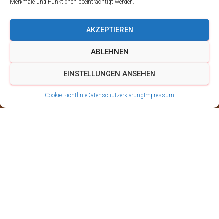
Merkmale und Funktionen beeinträchtigt werden.
AKZEPTIEREN
ABLEHNEN
EINSTELLUNGEN ANSEHEN
Cookie-Richtlinie
Datenschutzerklärung
Impressum
Pyramidenanschieben
in Tambach 2016
Veröffentlicht von
Schalmeien BigBand Ingersleben
am
27.
November 2016