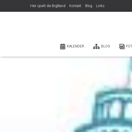
Hier spielt die BigBand
Kontakt
Blog
Links
KALENDER
BLOG
FO