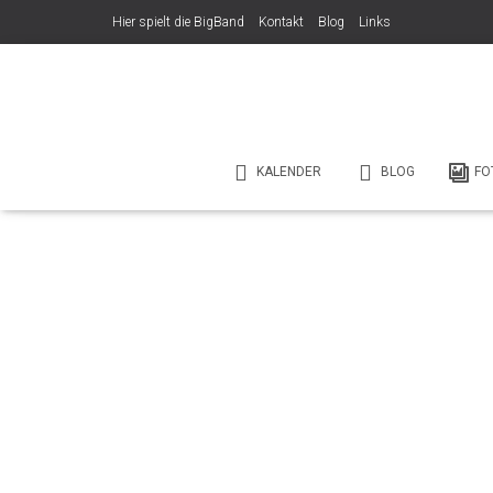
Hier spielt die BigBand
Kontakt
Blog
Links
KALENDER
BLOG
FO