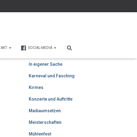
Ahorn Berghotel
Beiträge
TAKT
SOCIAL-MEDIA
Domplatz
In eigener Sache
Karneval und Fasching
Kirmes
Konzerte und Auftritte
Maibaumsetzen
Meisterschaften
Mühlenfest