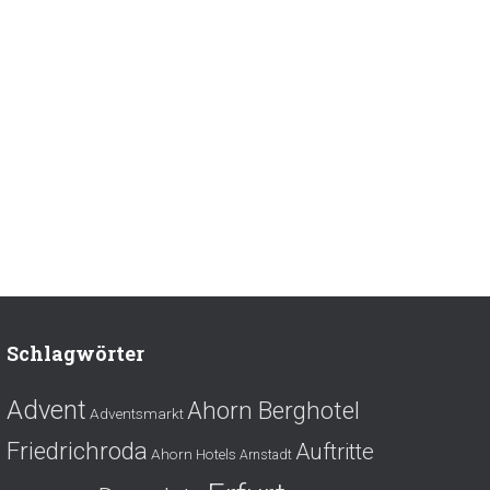
Schlagwörter
Advent
Ahorn Berghotel
Adventsmarkt
Friedrichroda
Auftritte
Ahorn Hotels
Arnstadt