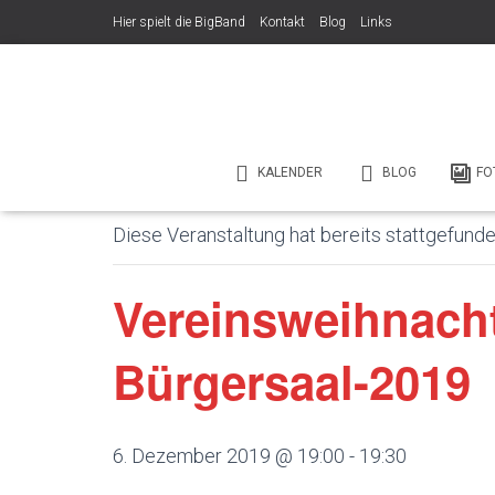
Hier spielt die BigBand
Kontakt
Blog
Links
Veröffentlicht von
am
7. August 2026
« Alle Veranstaltungen
KALENDER
BLOG
FO
Diese Veranstaltung hat bereits stattgefunde
Vereinsweihnach
Bürgersaal-2019
6. Dezember 2019 @ 19:00
-
19:30