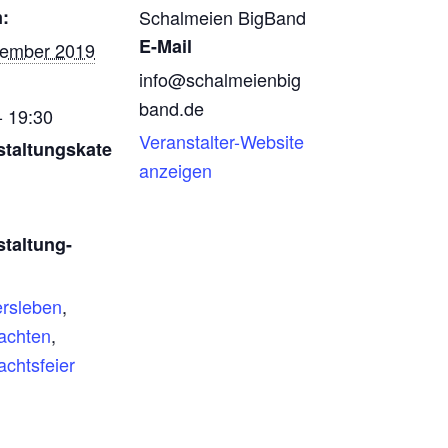
:
Schalmeien BigBand
E-Mail
zember 2019
info@schalmeienbig
band.de
- 19:30
Veranstalter-Website
staltungskate
anzeigen
staltung-
rsleben
,
achten
,
chtsfeier