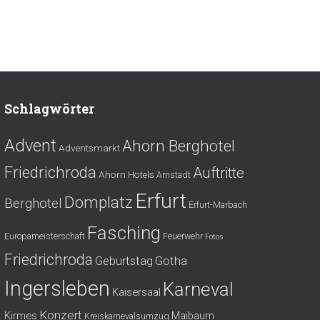
Schlagwörter
Advent
Ahorn Berghotel
Adventsmarkt
Friedrichroda
Auftritte
Ahorn Hotels
Arnstadt
Erfurt
Domplatz
Berghotel
Erfurt-Marbach
Fasching
Europameisterschaft
Feuerwehr
Fotos
Friedrichroda
Gotha
Geburtstag
Ingersleben
Karneval
Kaisersaal
Konzert
Kirmes
Maibaum
Kreiskarnevalsumzug