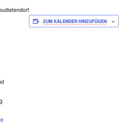
eudietendorf
ZUM KALENDER HINZUFÜGEN
nd
g
te