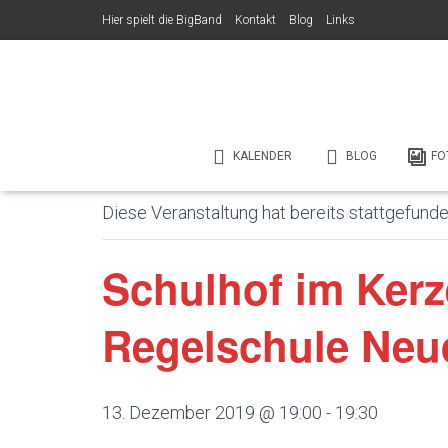
Hier spielt die BigBand
Kontakt
Blog
Links
Veröffentlicht von
am
8. August 2026
« Alle Veranstaltungen
KALENDER
BLOG
FO
Diese Veranstaltung hat bereits stattgefunde
Schulhof im Kerz
Regelschule Neu
13. Dezember 2019 @ 19:00
-
19:30