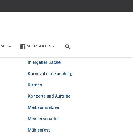
Ahorn Berghotel
Beiträge
TAKT
SOCIAL-MEDIA
Domplatz
In eigener Sache
Karneval und Fasching
Kirmes
Konzerte und Auftritte
Maibaumsetzen
Meisterschaften
Mühlenfest