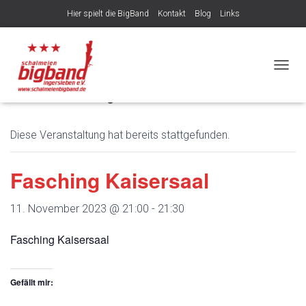
Hier spielt die BigBand
Kontakt
Blog
Links
Veröffentlicht von
am
8. August 2026
NAVIG
« Alle Veranstaltungen
Diese Veranstaltung hat bereits stattgefunden.
Fasching Kaisersaal
11. November 2023 @ 21:00
-
21:30
Fasching Kaisersaal
Gefällt mir: