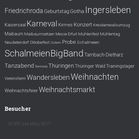
Ingersleben
Friedrichroda
Gotha
Geburtstag
Karneval
Konzert
Kaisersaal
Kirmes
Kreiskarnevalsumzug
Maibaum
Maibaumsetzen
Mühlenfest
Mühlentag
Messe Erfurt
Probe
Schalmeien
Neudietendorf
Oktoberfest
Ostern
SchalmeienBigBand
Tambach-Dietharz
Tanzabend
Thüringen
Thüringer Wald
Trainingslager
Termine
Weihnachten
Wandersleben
Vereinsheim
Weihnachtsmarkt
Weihnachtsfeier
Besucher
30.997 seit März 2017