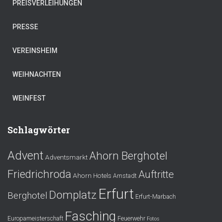
PREISVERLEIHUNGEN
PRESSE
VEREINSHEIM
WEIHNACHTEN
WEINFEST
Schlagwörter
Advent
Ahorn Berghotel
Adventsmarkt
Friedrichroda
Auftritte
Ahorn Hotels
Arnstadt
Erfurt
Domplatz
Berghotel
Erfurt-Marbach
Fasching
Europameisterschaft
Feuerwehr
Fotos